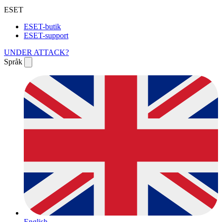
ESET
ESET-butik
ESET-support
UNDER ATTACK?
Språk
English